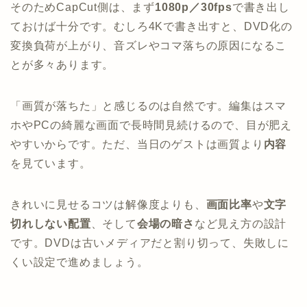
そのためCapCut側は、まず
1080p／30fps
で書き出し
ておけば十分です。むしろ4Kで書き出すと、DVD化の
変換負荷が上がり、音ズレやコマ落ちの原因になるこ
とが多々あります。
「画質が落ちた」と感じるのは自然です。編集はスマ
ホやPCの綺麗な画面で長時間見続けるので、目が肥え
やすいからです。ただ、当日のゲストは画質より
内容
を見ています。
きれいに見せるコツは解像度よりも、
画面比率
や
文字
切れしない配置
、そして
会場の暗さ
など見え方の設計
です。DVDは古いメディアだと割り切って、失敗しに
くい設定で進めましょう。