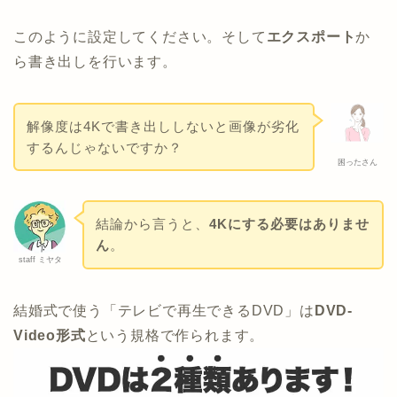
このように設定してください。そして
エクスポート
か
ら書き出しを行います。
解像度は4Kで書き出ししないと画像が劣化
するんじゃないですか？
困ったさん
結論から言うと、
4Kにする必要はありませ
ん
。
staff ミヤタ
結婚式で使う「テレビで再生できるDVD」は
DVD-
Video形式
という規格で作られます。