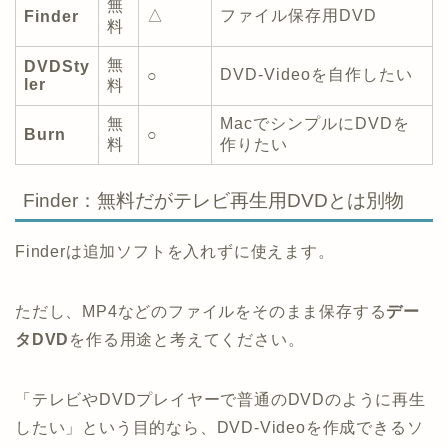
無
△
ファイル保存用DVD
Finder
料
無
DVDSty
DVD-Videoを自作したい
○
ler
料
無
MacでシンプルにDVDを
Burn
○
料
作りたい
Finder：無料だがテレビ再生用DVDとは別物
Finderは追加ソフトを入れずに使えます。
ただし、MP4などのファイルをそのまま保存する
デー
タDVD
を作る用途と考えてください。
「テレビやDVDプレイヤーで普通のDVDのように再生
したい」という目的なら、DVD-Videoを作成できるソ