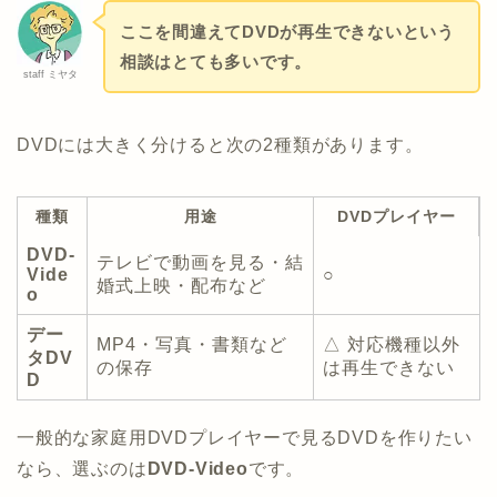
ここを間違えてDVDが再生できないという
相談はとても多いです。
staff ミヤタ
DVDには大きく分けると次の2種類があります。
種類
用途
DVDプレイヤー
DVD-
テレビで動画を見る・結
Vide
○
婚式上映・配布など
o
デー
MP4・写真・書類など
△ 対応機種以外
タDV
の保存
は再生できない
D
一般的な家庭用DVDプレイヤーで見るDVDを作りたい
なら、選ぶのは
DVD-Video
です。