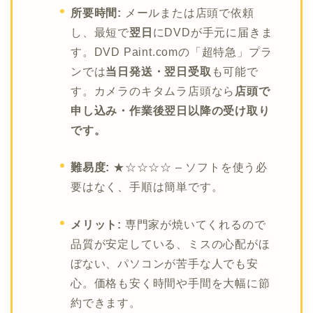
所要時間:
メールまたは店頭で依頼
し、最短で
翌日
にDVDが手元に届きま
す。DVD Paint.comの「超特急」プラ
ンでは
当日発送・翌日受取
も可能で
す。カメラのキタムラ店頭なら
店頭で
申し込み・作業後翌日以降の受け取り
です。
難易度:
★☆☆☆☆ – ソフトを使う必
要はなく、手順は簡単です。
メリット:
専門家が焼いてくれるので
品質が安定している、ミスの心配がほ
ぼない、パソコンが苦手な人でも安
心。価格も安く時間や手間を大幅に節
約できます。