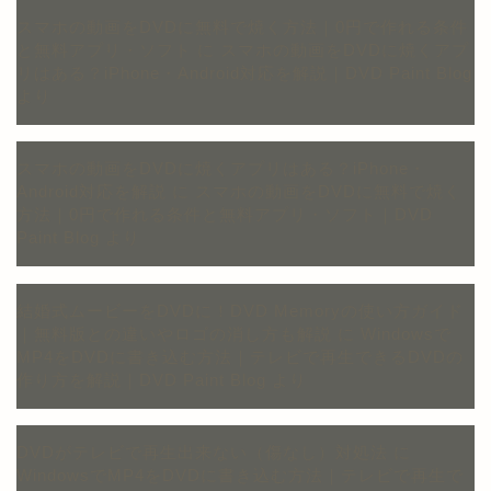
スマホの動画をDVDに無料で焼く方法｜0円で作れる条件
と無料アプリ・ソフト
に
スマホの動画をDVDに焼くアプ
リはある？iPhone・Android対応を解説｜DVD Paint Blog
より
スマホの動画をDVDに焼くアプリはある？iPhone・
Android対応を解説
に
スマホの動画をDVDに無料で焼く
方法｜0円で作れる条件と無料アプリ・ソフト｜DVD
Paint Blog
より
結婚式ムービーをDVDに！DVD Memoryの使い方ガイド
｜無料版との違いやロゴの消し方も解説
に
Windowsで
MP4をDVDに書き込む方法｜テレビで再生できるDVDの
作り方を解説｜DVD Paint Blog
より
DVDがテレビで再生出来ない（傷なし）対処法
に
WindowsでMP4をDVDに書き込む方法｜テレビで再生で