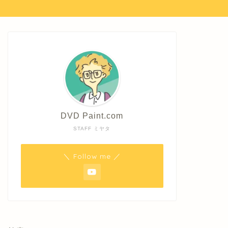
DVD Paint.com
STAFF ミヤタ
＼ Follow me ／