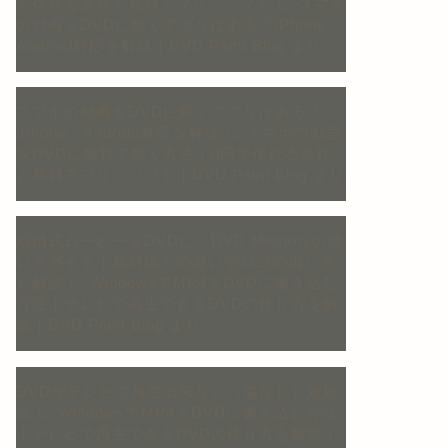
で作れる条件と無料アプリ・ソフト
に
スマホ
の動画をDVDに焼くアプリはある？iPhone・
Android対応を解説｜DVD Paint Blog
より
スマホの動画をDVDに焼くアプリはある？
iPhone・Android対応を解説
に
スマホの動画
をDVDに無料で焼く方法｜0円で作れる条件
と無料アプリ・ソフト｜DVD Paint Blog
より
結婚式ムービーをDVDに！DVD Memoryの使
い方ガイド｜無料版との違いやロゴの消し方
も解説
に
WindowsでMP4をDVDに書き込む
方法｜テレビで再生できるDVDの作り方を解
説｜DVD Paint Blog
より
DVDがテレビで再生出来ない（傷なし）対処
法
に
WindowsでMP4をDVDに書き込む方法
｜テレビで再生できるDVDの作り方を解説｜